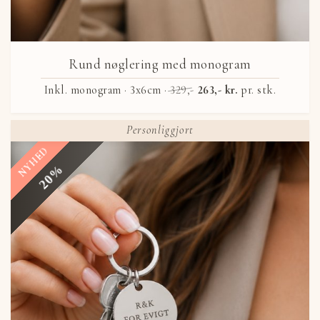
Rund nøglering med monogram
Inkl. monogram · 3x6cm ·
329,-
263,- kr.
pr. stk.
Personliggjort
NYHED
20%