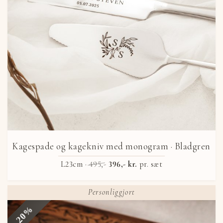
Kagespade og kagekniv med monogram
· Bladgren
L23cm ·
495,-
396,- kr.
pr. sæt
Personliggjort
20%