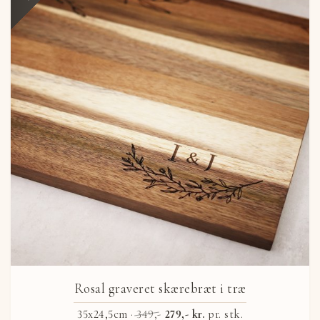
Rosal graveret skærebræt i træ
35x24,5cm ·
349,-
279,- kr.
pr. stk.