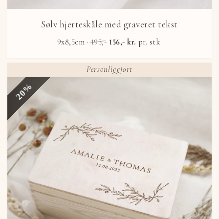
Sølv hjerteskåle med graveret tekst
9x8,5cm ·
195,-
156,- kr.
pr. stk.
Personliggjort
20%