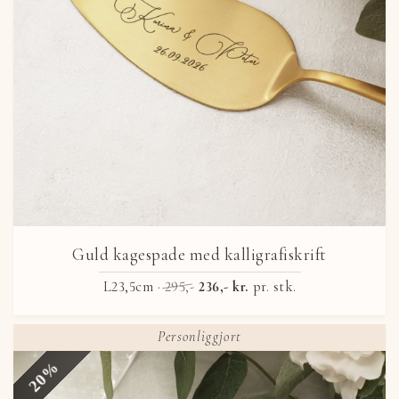
Guld kagespade med kalligrafiskrift
L23,5cm ·
295,-
236,- kr.
pr. stk.
Personliggjort
20%