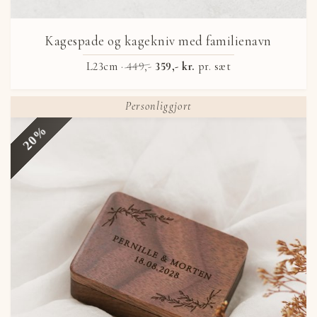
Kagespade og kagekniv med familienavn
L23cm ·
449,-
359,- kr.
pr. sæt
Personliggjort
20%