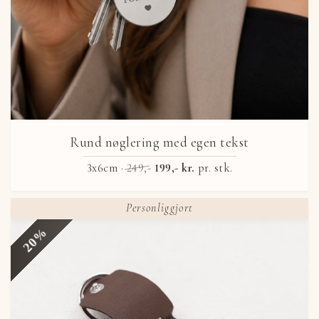
Rund nøglering med egen tekst
3x6cm ·
249,-
199,- kr.
pr. stk.
Personliggjort
20%