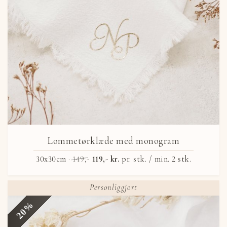
Lommetørklæde med monogram
30x30cm ·
149,-
119,- kr.
pr. stk. / min. 2 stk.
Personliggjort
20%