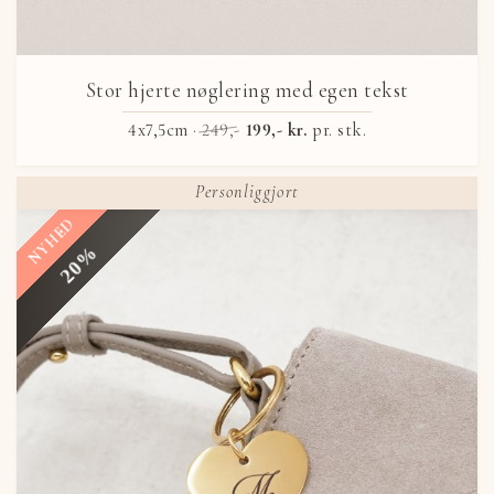
Stor hjerte nøglering med egen tekst
4x7,5cm ·
249,-
199,- kr.
pr. stk.
Personliggjort
NYHED
20%