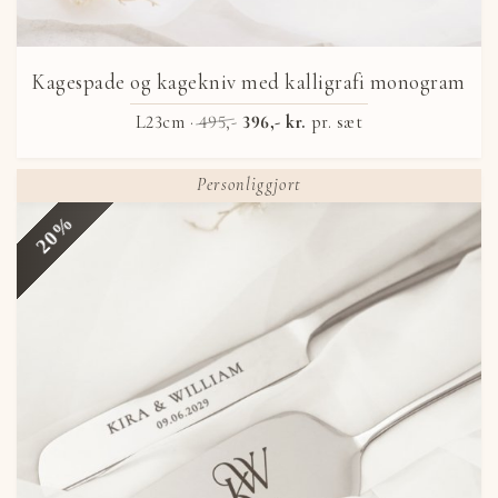
Kagespade og kagekniv med kalligrafi monogram
L23cm ·
495,-
396,- kr.
pr. sæt
Personliggjort
20%