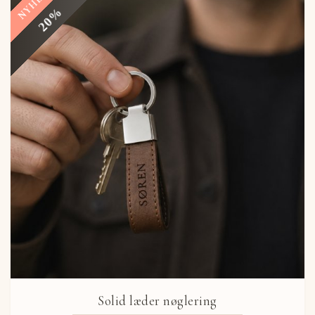
NYHED
20%
Solid læder nøglering