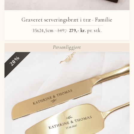
Graveret serveringsbræt i træ
· Familie
35x24,5cm ·
349,-
279,- kr.
pr. stk.
Personliggjort
20%