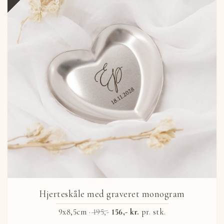
Hjerteskåle med graveret monogram
9x8,5cm ·
195,-
156,- kr.
pr. stk.