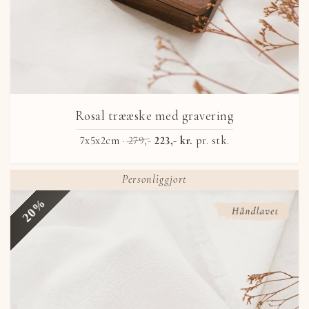
Rosal trææske med gravering
7x5x2cm ·
279,-
223,- kr.
pr. stk.
Personliggjort
20%