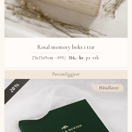
Rosal memory boks i træ
25x15x9cm ·
395,-
316,- kr.
pr. stk.
Personliggjort
20%