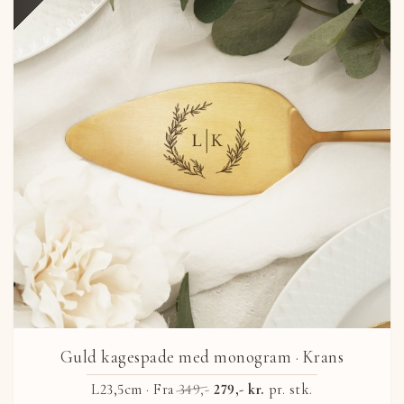
Guld kagespade med monogram
· Krans
L23,5cm ·
Fra
349,-
279,- kr.
pr. stk.