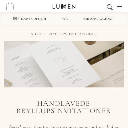
🇩🇰 DANSK DESIGN
PERSONLIGGJORT
SHOP
BRYLLUPSINVITATIONER
HÅNDLAVEDE
BRYLLUPSINVITATIONER
Bestil jeres bryllupsinvitationer nemt online, lad os