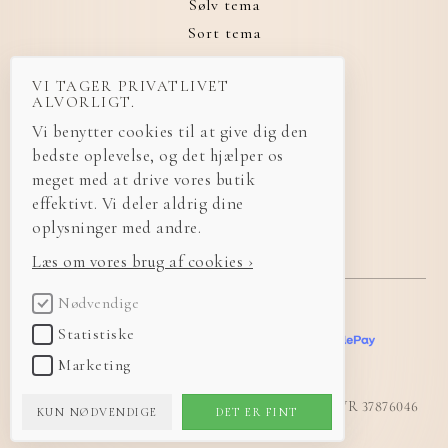
Sølv tema
Sort tema
VI TAGER PRIVATLIVET
ALVORLIGT.
Vi benytter cookies til at give dig den
+45 29 92 27 99
bedste oplevelse, og det hjælper os
meget med at drive vores butik
effektivt. Vi deler aldrig dine
made@bylumen.dk
oplysninger med andre.
Læs om vores brug af cookies ›
Nødvendige
Statistiske
Marketing
© 2026 LUMEN Design
·
Bybakken 3, Annisse, 3200 Helsinge, Danmark
·
CVR 37876046
KUN NØDVENDIGE
DET ER FINT