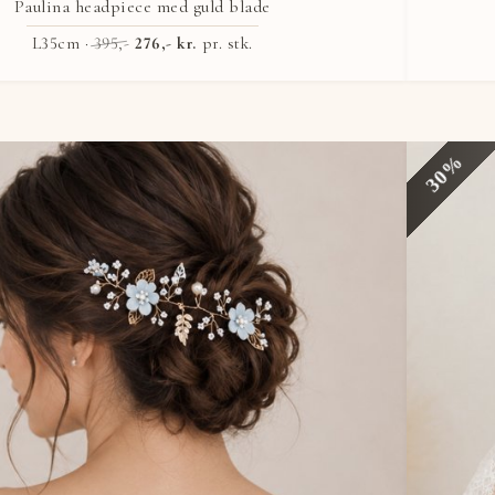
Paulina headpiece med guld blade
L35cm ·
395,-
276,- kr.
pr. stk.
30%