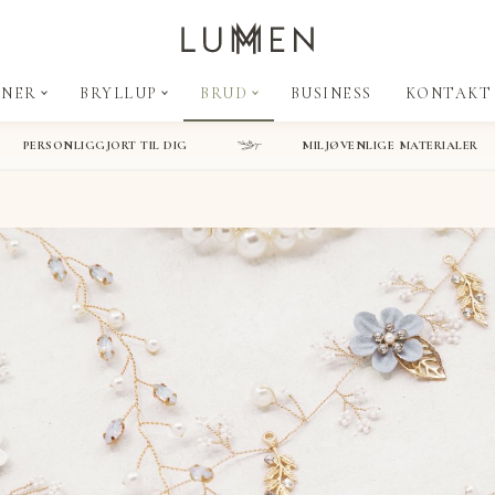
tions galleri
Graveret service
Invitation
Bordpynt
Takkeko
ONER
BRYLLUP
BRUD
BUSINESS
KONTAKT
Holdere til skilte
PERSONLIGGJORT TIL DIG
MILJØVENLIGE MATERIALER