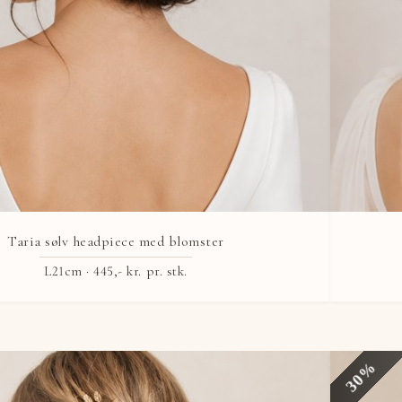
Taria sølv headpiece med blomster
L21cm ·
445,- kr.
pr. stk.
30%