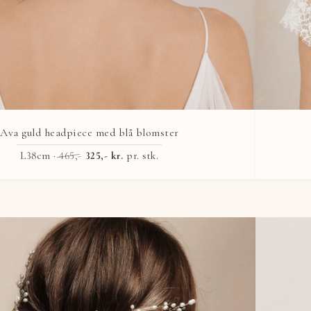
Ava guld headpiece med blå blomster
L38cm ·
465,-
325,- kr.
pr. stk.