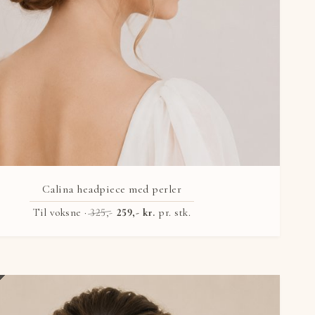
Calina headpiece med perler
Til voksne ·
325,-
259,- kr.
pr. stk.