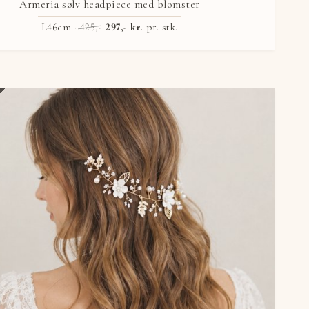
Armeria sølv headpiece med blomster
L46cm ·
425,-
297,- kr.
pr. stk.