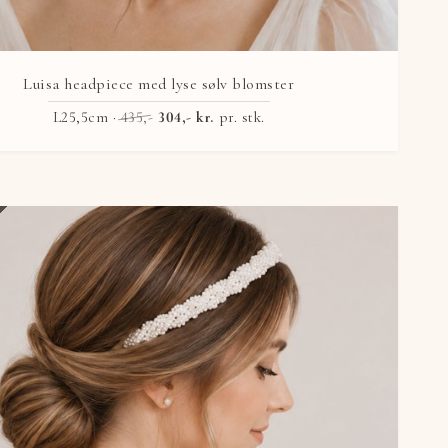
Luisa headpiece med lyse sølv blomster
L25,5cm ·
435,-
304,- kr.
pr. stk.