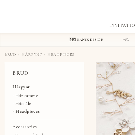
Gæstebøger
Invita
Dekorationsskilte
INVITATI
Anvisningskilte
🇩🇰 DANSK DESIGN
BRUD
HÅRPYNT
HEADPIECES
BRUD
Hårpynt
Hårkamme
Hårnåle
Headpieces
Accessories