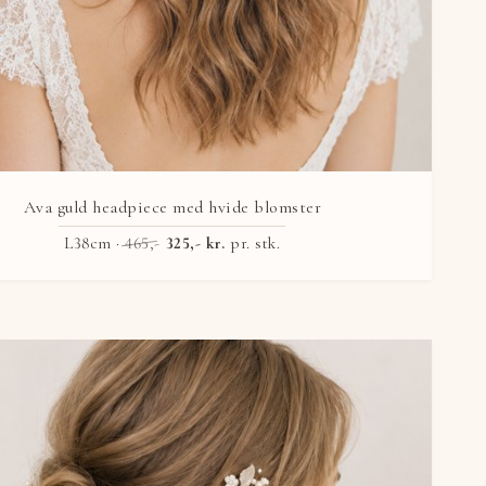
Ava guld headpiece med hvide blomster
L38cm ·
465,-
325,- kr.
pr. stk.