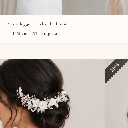
Personliggjort hårbånd til brud
L190cm ·
495,- kr.
pr. stk.
20%