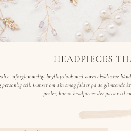
HEADPIECES TI
kab et uforglemmeligt bryllupslook med vores eksklusive hånd
g personlig stil. Uanset om din smag falder på de glimtende kr
perler, har vi headpieces der passer til en