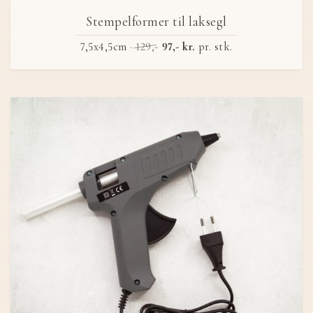
Stempelformer til laksegl
7,5x4,5cm ·
129,-
97,- kr.
pr. stk.