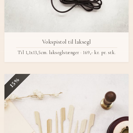
Vokspistol til laksegl
Til 1,1x13,5cm. lakseglstænger ·
169,- kr.
pr. stk.
15%