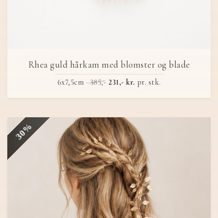
Rhea guld hårkam med blomster og blade
6x7,5cm ·
385,-
231,- kr.
pr. stk.
30%