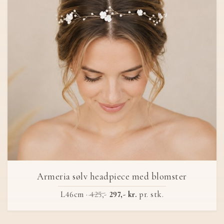
Armeria sølv headpiece med blomster
L46cm ·
425,-
297,- kr.
pr. stk.