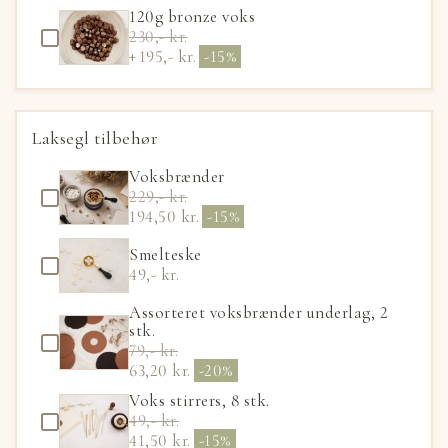
120g bronze voks
230,- kr.
195,- kr.
-15%
Laksegl tilbehør
Voksbrænder
229,- kr.
194,50 kr.
-15%
Smelteske
49,- kr.
Assorteret voksbrænder underlag, 2
stk.
79,- kr.
63,20 kr.
-20%
Voks stirrers, 8 stk.
49,- kr.
41,50 kr.
-15%