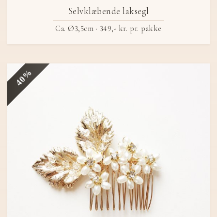
Selvklæbende laksegl
Ca. Ø3,5cm ·
349,- kr.
pr. pakke
40%