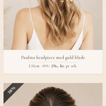
Paulina headpiece med guld blade
L35cm ·
395,-
276,- kr.
pr. stk.
30%