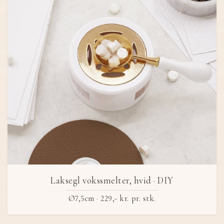
Laksegl vokssmelter, hvid · DIY
Ø7,5cm ·
229,- kr.
pr. stk.