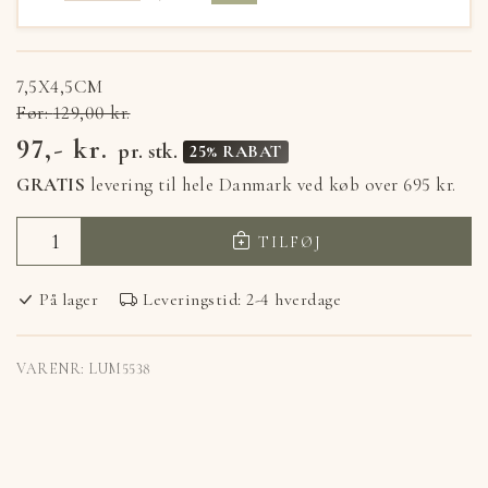
7,5X4,5CM
Før:
129,00 kr.
97,- kr.
pr. stk.
25% RABAT
GRATIS
levering til hele Danmark ved køb
over 695 kr.
TILFØJ
På lager
Leveringstid: 2-4 hverdage
VARENR:
LUM5538