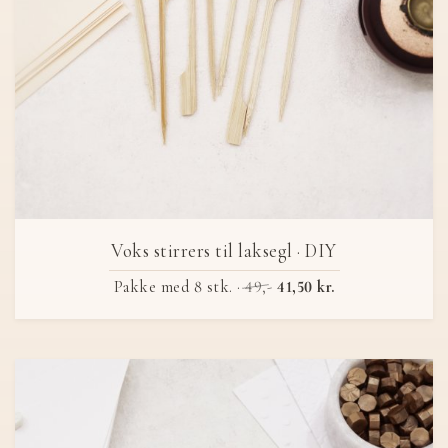
Voks stirrers til laksegl · DIY
Pakke med 8 stk. ·
49,-
41,50 kr.