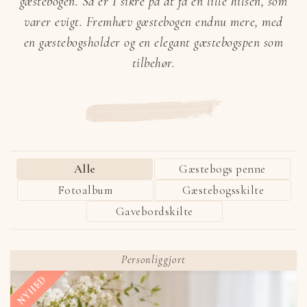
gæstebogen. Så er I sikre på at få en lille hilsen, som
varer evigt. Fremhæv gæstebogen endnu mere, med
en gæstebogsholder og en elegant gæstebogspen som
tilbehør.
Alle
Gæstebogs penne
Fotoalbum
Gæstebogsskilte
Gavebordskilte
Personliggjort
NYHED