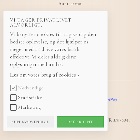
Sort tema
VI TAGER PRIVATLIVET
ALVORLIGT.
Vi benytter cookies til at give dig den
+45 29 92 27 99
bedste oplevelse, og det hjælper os
meget med at drive vores butik
effektivt. Vi deler aldrig dine
made@bylumen.dk
oplysninger med andre.
Læs om vores brug af cookies ›
Nødvendige
Statistiske
Marketing
© 2026 LUMEN Design
·
Bybakken 3, Annisse, 3200 Helsinge, Danmark
·
CVR 37876046
KUN NØDVENDIGE
DET ER FINT