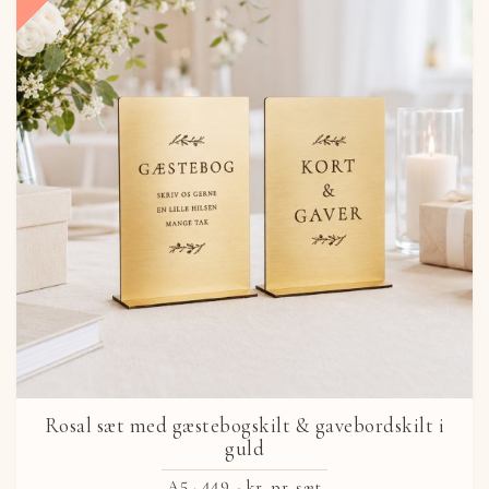
Rosal sæt med gæstebogskilt & gavebordskilt i
guld
A5 ·
449,- kr.
pr. sæt