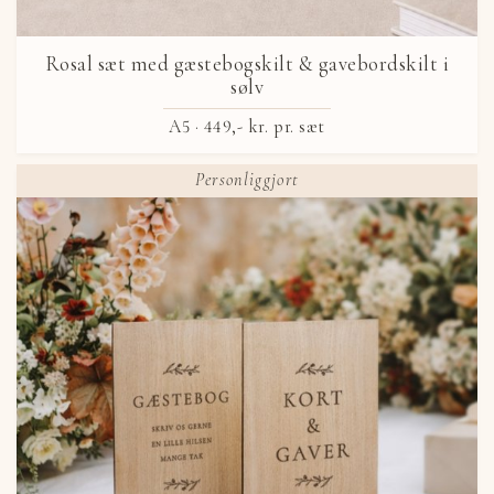
Rosal sæt med gæstebogskilt & gavebordskilt i
sølv
A5 ·
449,- kr.
pr. sæt
Personliggjort