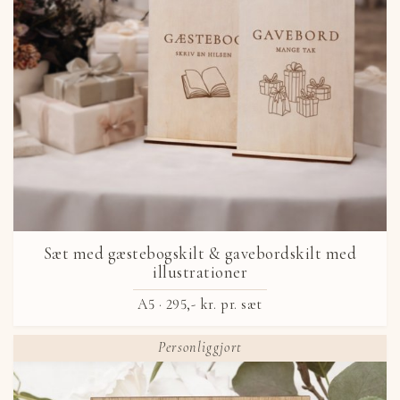
Sæt med gæstebogskilt & gavebordskilt med
illustrationer
A5 ·
295,- kr.
pr. sæt
Personliggjort