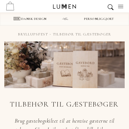
🇩🇰 DANSK DESIGN
PERSONLIGGJORT
BRYLLUPSFEST
TILBEHØR TIL GÆSTEBØGER
TILBEHØR TIL GÆSTEBØGER
Brug gæstebogskiltet til at henvise gæsterne til